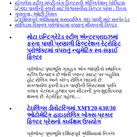
મોટા ઇન્ટિગ્રેટેડ સ્ટીલ એન્ટરપ્રાઇઝમાં
ફરતા પાણી પ્રણાલી ફિલ્ટરેશન રેટ્રોફિટ
પ્રોજેક્ટમાં વપરાતું ન્યુમેટિક સ્વ-સફાઈ
ફિલ્ટર
પ્રોજેક્ટ પૃષ્ઠભૂમિ ગ્રાહક એક જાણીતો સ્થાનિક
સ્ટીલ ઉત્પાદક છે જેની પ્લાન્ટ સાઇટ પર બહુવિધ
હોટ રોલિંગ અને કોલ્ડ રોલિંગ લાઇનો છે.
સંકળાયેલ ફરતી ઠંડક પાણીની સિસ્ટમમાં પ્રતિ
કલાક કેટલાક હજાર ઘન મીટરની કુલ શુદ્ધિકરણ
ક્ષમતા છે. રેટ્રોફિટ પહેલાં, ...
ટેઇલિંગ્સ ડીવોટરિંગમાં XMY20-630/30
ઓટોમેટિક હાઇડ્રોલિક બોક્સ-પ્રકાર
ફિલ્ટર પ્રેસનો કાર્યક્ષમ ઉપયોગ
પ્રોજેક્ટ પૃષ્ઠભૂમિ દક્ષિણપૂર્વ એશિયામાં નિકલ