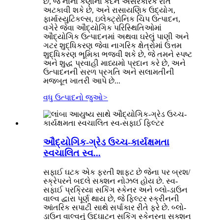
છે, જે નાના કણોના કદને અસરકારક રીતે
અટકાવી શકે છે, અને રાસાયણિક ઉદ્યોગ,
ફાર્માસ્યુટિકલ્સ, ઇલેક્ટ્રોનિક ચિપ ઉત્પાદન,
વગેરે જેવા ઔદ્યોગિક પરિસ્થિતિઓમાં
ઔદ્યોગિક ઉત્પાદનમાં અથવા ઘરેલું પાણી અને
ગટર શુદ્ધિકરણ જેવા નાગરિક ક્ષેત્રોમાં ઉત્તમ
શુદ્ધિકરણ ભૂમિકા ભજવી શકે છે, જે તમને સ્પષ્ટ
અને શુદ્ધ પ્રવાહી માધ્યમો પ્રદાન કરે છે, અને
ઉત્પાદનની સરળ પ્રગતિ અને સલામતીની
મજબૂત ખાતરી આપે છે...
વધુ ઉત્પાદનો જુઓ
>
ઔદ્યોગિક-ગ્રેડ ઉચ્ચ-કાર્યક્ષમતા
સ્વચાલિત સ્વ...
સફાઈ ઘટક એક ફરતી શાફ્ટ છે જેના પર બ્રશ/
સ્ક્રેપરને બદલે સક્શન નોઝલ હોય છે. સ્વ-
સફાઈ પ્રક્રિયા સકિંગ સ્કેનર અને બ્લો-ડાઉન
વાલ્વ દ્વારા પૂર્ણ થાય છે, જે ફિલ્ટર સ્ક્રીનની
આંતરિક સપાટી સાથે સર્પાકાર રીતે ફરે છે. બ્લો-
ડાઉન વાલ્વનું ઉદઘાટન સકિંગ સ્કેનરના સક્શન