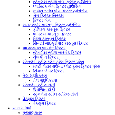
સ્ટેનલેસ સ્ટીલ બેગ ફિલ્ટર હાઉસિંગ
પ્લાસ્ટિક બેગ ફિલ્ટર હાઉસિંગ
કાર્બન સ્ટીલ બેગ ફિલ્ટર હાઉસિંગ
બેગ ફિલ્ટર સિસ્ટમ
ફિલ્ટર બેગ
માઇક્રોપોર કારતૂસ ફિલ્ટર હાઉસિંગ
ફોલ્ડિંગ કારતૂસ ફિલ્ટર
વાયર ઘા કારતૂસ ફિલ્ટર
મેટલ કારતૂસ ફિલ્ટર
સિન્ટર્ડ માઇક્રોપોર કારતૂસ ફિલ્ટર
પાઇપલાઇન બાસ્કેટ ફિલ્ટર
સ્ટેનલેસ સ્ટીલ બાસ્કેટ ફિલ્ટર
ચુંબકીય ફિલ્ટર
સ્ટેનલેસ સ્ટીલ પ્લેટ ફ્રેમ ફિલ્ટર પ્રેસ
મલ્ટી લેયર રાઉન્ડ પ્લેટ ફ્રેમ ફિલ્ટર પ્રેસ
સિંગલ લેયર ફિલ્ટર
તેલ શુદ્ધિકરણ
તેલ શુદ્ધિકરણ
સ્ટેનલેસ સ્ટીલ ટાંકી
ઉત્તેજિત ટાંકી
સ્ટેનલેસ સ્ટીલ સ્ટોરેજ ટાંકી
વેક્યુમ ફિલ્ટર
વેક્યુમ ફિલ્ટર
અમારા વિશે
પ્રમાણપત્ર