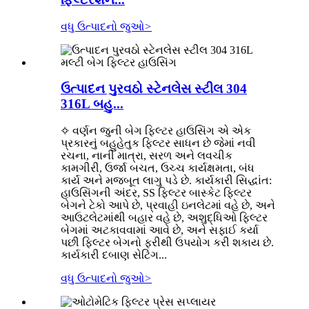
વધુ ઉત્પાદનો જુઓ
>
ઉત્પાદન પુરવઠો સ્ટેનલેસ સ્ટીલ 304
316L બહુ...
✧ વર્ણન જુની બેગ ફિલ્ટર હાઉસિંગ એ એક
પ્રકારનું બહુહેતુક ફિલ્ટર સાધન છે જેમાં નવી
રચના, નાની માત્રા, સરળ અને લવચીક
કામગીરી, ઉર્જા બચત, ઉચ્ચ કાર્યક્ષમતા, બંધ
કાર્ય અને મજબૂત લાગુ પડે છે. કાર્યકારી સિદ્ધાંત:
હાઉસિંગની અંદર, SS ફિલ્ટર બાસ્કેટ ફિલ્ટર
બેગને ટેકો આપે છે, પ્રવાહી ઇનલેટમાં વહે છે, અને
આઉટલેટમાંથી બહાર વહે છે, અશુદ્ધિઓ ફિલ્ટર
બેગમાં અટકાવવામાં આવે છે, અને સફાઈ કર્યા
પછી ફિલ્ટર બેગનો ફરીથી ઉપયોગ કરી શકાય છે.
કાર્યકારી દબાણ સેટિંગ...
વધુ ઉત્પાદનો જુઓ
>