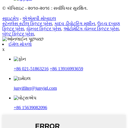
© કૉપિરાઇટ - ૨૦૧૦-૨૦૧૯ : સર્વાધિકાર સુરક્ષિત.
સાઇટમેપ
-
એએમપી મોબાઇલ
સ્ટેનલેસ સ્ટીલ ફિલ્ટર પ્રેસ
,
કાદવ ડીવોટરિંગ મશીન
,
ઉચ્ચ દબાણ
ફિલ્ટર પ્રેસ
,
ચેમ્બર ફિલ્ટર પ્રેસ
,
ઓટોમેટિક ચેમ્બર ફિલ્ટર પ્રેસ
,
બેલ્ટ ફિલ્ટર પ્રેસ
,
ઈમેલ મોકલો
x
+86 021-51863216
+86 13916993659
junyifilter@junyigl.com
+86 15639082096