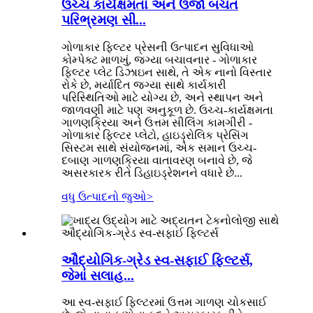
ઉચ્ચ કાર્યક્ષમતા અને ઉર્જા બચત
પરિભ્રમણ સી...
ગોળાકાર ફિલ્ટર પ્રેસની ઉત્પાદન સુવિધાઓ
કોમ્પેક્ટ માળખું, જગ્યા બચાવનાર - ગોળાકાર
ફિલ્ટર પ્લેટ ડિઝાઇન સાથે, તે એક નાનો વિસ્તાર
રોકે છે, મર્યાદિત જગ્યા સાથે કાર્યકારી
પરિસ્થિતિઓ માટે યોગ્ય છે, અને સ્થાપન અને
જાળવણી માટે પણ અનુકૂળ છે. ઉચ્ચ-કાર્યક્ષમતા
ગાળણક્રિયા અને ઉત્તમ સીલિંગ કામગીરી -
ગોળાકાર ફિલ્ટર પ્લેટો, હાઇડ્રોલિક પ્રેસિંગ
સિસ્ટમ સાથે સંયોજનમાં, એક સમાન ઉચ્ચ-
દબાણ ગાળણક્રિયા વાતાવરણ બનાવે છે, જે
અસરકારક રીતે ડિહાઇડ્રેશનને વધારે છે...
વધુ ઉત્પાદનો જુઓ
>
ઔદ્યોગિક-ગ્રેડ સ્વ-સફાઈ ફિલ્ટર્સ,
જેમાં સલાહ...
આ સ્વ-સફાઈ ફિલ્ટરમાં ઉત્તમ ગાળણ ચોકસાઈ