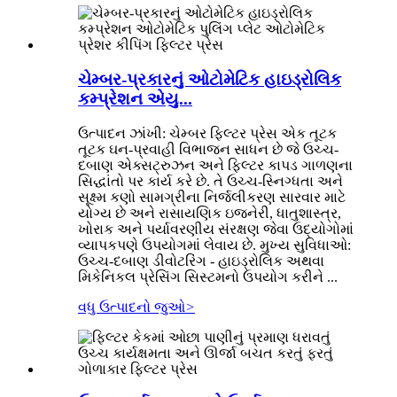
ચેમ્બર-પ્રકારનું ઓટોમેટિક હાઇડ્રોલિક
કમ્પ્રેશન એયુ...
ઉત્પાદન ઝાંખી: ચેમ્બર ફિલ્ટર પ્રેસ એક તૂટક
તૂટક ઘન-પ્રવાહી વિભાજન સાધન છે જે ઉચ્ચ-
દબાણ એક્સટ્રુઝન અને ફિલ્ટર કાપડ ગાળણના
સિદ્ધાંતો પર કાર્ય કરે છે. તે ઉચ્ચ-સ્નિગ્ધતા અને
સૂક્ષ્મ કણો સામગ્રીના નિર્જલીકરણ સારવાર માટે
યોગ્ય છે અને રાસાયણિક ઇજનેરી, ધાતુશાસ્ત્ર,
ખોરાક અને પર્યાવરણીય સંરક્ષણ જેવા ઉદ્યોગોમાં
વ્યાપકપણે ઉપયોગમાં લેવાય છે. મુખ્ય સુવિધાઓ:
ઉચ્ચ-દબાણ ડીવોટરિંગ - હાઇડ્રોલિક અથવા
મિકેનિકલ પ્રેસિંગ સિસ્ટમનો ઉપયોગ કરીને ...
વધુ ઉત્પાદનો જુઓ
>