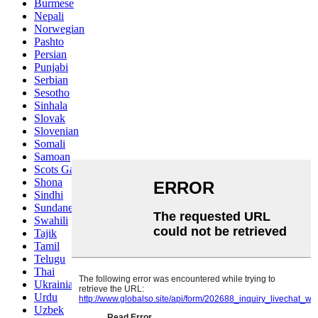
Burmese
Nepali
Norwegian
Pashto
Persian
Punjabi
Serbian
Sesotho
Sinhala
Slovak
Slovenian
Somali
Samoan
Scots Gaelic
Shona
Sindhi
Sundanese
Swahili
Tajik
Tamil
Telugu
Thai
Ukrainian
Urdu
Uzbek