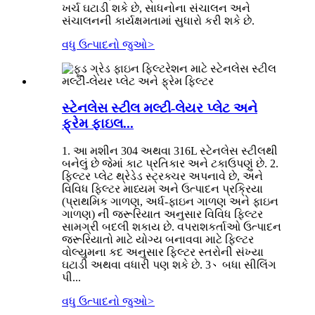
ખર્ચ ઘટાડી શકે છે, સાધનોના સંચાલન અને
સંચાલનની કાર્યક્ષમતામાં સુધારો કરી શકે છે.
વધુ ઉત્પાદનો જુઓ
>
સ્ટેનલેસ સ્ટીલ મલ્ટી-લેયર પ્લેટ અને
ફ્રેમ ફાઇલ...
1. આ મશીન 304 અથવા 316L સ્ટેનલેસ સ્ટીલથી
બનેલું છે જેમાં કાટ પ્રતિકાર અને ટકાઉપણું છે. 2.
ફિલ્ટર પ્લેટ થ્રેડેડ સ્ટ્રક્ચર અપનાવે છે, અને
વિવિધ ફિલ્ટર માધ્યમ અને ઉત્પાદન પ્રક્રિયા
(પ્રાથમિક ગાળણ, અર્ધ-ફાઇન ગાળણ અને ફાઇન
ગાળણ) ની જરૂરિયાત અનુસાર વિવિધ ફિલ્ટર
સામગ્રી બદલી શકાય છે. વપરાશકર્તાઓ ઉત્પાદન
જરૂરિયાતો માટે યોગ્ય બનાવવા માટે ફિલ્ટર
વોલ્યુમના કદ અનુસાર ફિલ્ટર સ્તરોની સંખ્યા
ઘટાડી અથવા વધારી પણ શકે છે. 3、બધા સીલિંગ
પી...
વધુ ઉત્પાદનો જુઓ
>