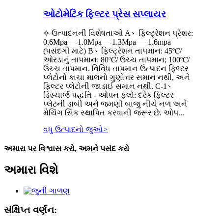
ઓટોમેટિક ફિલ્ટર પ્રેસ સપ્લાયર
✧ ઉત્પાદનની વિશેષતાઓ A、ફિલ્ટ્રેશન પ્રેશર:
0.6Mpa—-1.0Mpa—-1.3Mpa—–1.6mpa
(પસંદગી માટે) B、ફિલ્ટ્રેશન તાપમાન: 45℃/
ઓરડાનું તાપમાન; 80℃/ ઉચ્ચ તાપમાન; 100℃/
ઉચ્ચ તાપમાન. વિવિધ તાપમાન ઉત્પાદન ફિલ્ટર
પ્લેટોનો કાચા માલનો ગુણોત્તર સમાન નથી, અને
ફિલ્ટર પ્લેટોની જાડાઈ સમાન નથી. C-1、
ડિસ્ચાર્જ પદ્ધતિ - ઓપન ફ્લો: દરેક ફિલ્ટર
પ્લેટની ડાબી અને જમણી બાજુ નીચે નળ અને
મેચિંગ સિંક સ્થાપિત કરવાની જરૂર છે. ઓપ...
વધુ ઉત્પાદનો જુઓ
>
અમારા પર વિશ્વાસ કરો, અમને પસંદ કરો
અમારા વિશે
સંક્ષિપ્ત વર્ણન: