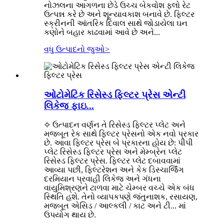
નોઝલના આગળના છેડે ઉચ્ચ બેકવોશ ફ્લો રેટ
ઉત્પન્ન કરે છે અને શૂન્યાવકાશ બનાવે છે. ફિલ્ટર
સ્ક્રીનની આંતરિક દિવાલ સાથે જોડાયેલા ઘન
કણોને બહાર કાઢવામાં આવે છે અને...
વધુ ઉત્પાદનો જુઓ
>
ઓટોમેટિક રિસેસ્ડ ફિલ્ટર પ્રેસ એન્ટી
લિકેજ ફાઇ...
✧ ઉત્પાદન વર્ણન તે રિસેસ્ડ ફિલ્ટર પ્લેટ અને
મજબૂત રેક સાથે ફિલ્ટર પ્રેસનો એક નવો પ્રકાર
છે. આવા ફિલ્ટર પ્રેસ બે પ્રકારના હોય છે: પીપી
પ્લેટ રિસેસ્ડ ફિલ્ટર પ્રેસ અને મેમ્બ્રેન પ્લેટ
રિસેસ્ડ ફિલ્ટર પ્રેસ. ફિલ્ટર પ્લેટ દબાવવામાં
આવ્યા પછી, ફિલ્ટરેશન અને કેક ડિસ્ચાર્જિંગ
દરમિયાન પ્રવાહી લિકેજ અને ગંધના
વાયુમિશ્રણને ટાળવા માટે ચેમ્બર વચ્ચે એક બંધ
સ્થિતિ હશે. તેનો વ્યાપકપણે જંતુનાશક, રસાયણ,
મજબૂત એસિડ / આલ્કલી / કાટ અને ટી... માં
ઉપયોગ થાય છે.