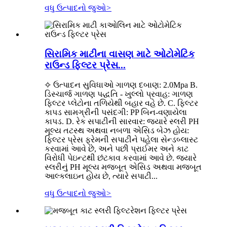
વધુ ઉત્પાદનો જુઓ
>
સિરામિક માટીના વાસણ માટે ઓટોમેટિક
રાઉન્ડ ફિલ્ટર પ્રેસ...
✧ ઉત્પાદન સુવિધાઓ ગાળણ દબાણ: 2.0Mpa B.
ડિસ્ચાર્જ ગાળણ પદ્ધતિ - ખુલ્લો પ્રવાહ: ગાળણ
ફિલ્ટર પ્લેટોના તળિયેથી બહાર વહે છે. C. ફિલ્ટર
કાપડ સામગ્રીની પસંદગી: PP બિન-વણાયેલા
કાપડ. D. રેક સપાટીની સારવાર: જ્યારે સ્લરી PH
મૂલ્ય તટસ્થ અથવા નબળા એસિડ બેઝ હોય:
ફિલ્ટર પ્રેસ ફ્રેમની સપાટીને પહેલા સેન્ડબ્લાસ્ટ
કરવામાં આવે છે, અને પછી પ્રાઈમર અને કાટ
વિરોધી પેઇન્ટથી છંટકાવ કરવામાં આવે છે. જ્યારે
સ્લરીનું PH મૂલ્ય મજબૂત એસિડ અથવા મજબૂત
આલ્કલાઇન હોય છે, ત્યારે સપાટી...
વધુ ઉત્પાદનો જુઓ
>