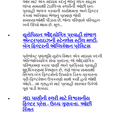
ઓર માટે એક મધ્યમ કદનું ભીનું ગંધક સાહસ
લાંબા સમયથી ટેઇલિંગ્સ સ્લરીની ઓછી ઘન-
પ્રવાહી અલગ કરવાની કાર્યક્ષમતા અને ફિલ્ટર
કેકમાં અતિશય ભેજનું પ્રમાણ જેવી
સમસ્યાઓથી પીડાય છે, જેના પરિણામે પરિવહન
ખર્ચ ઊંચો થાય છે. મૂળ...
યુરોપિયન ઔદ્યોગિક પ્રવાહી સંભાળ
એન્ટરપ્રાઇઝની સ્ટેનલેસ સ્ટીલ મલ્ટી-
બેગ ફિલ્ટરની એપ્લિકેશન પ્રેક્ટિસ
પ્રોજેક્ટ પૃષ્ઠભૂમિ યુરોપ સ્થિત એક મધ્યમ કદની
એન્જિનિયરિંગ સેવા પ્રદાતા, જે ઔદ્યોગિક
પરિભ્રમણ કરતા પાણી અને પ્રક્રિયા પ્રવાહી
શુદ્ધિકરણમાં નિષ્ણાત છે, તેણે લાંબા સમયથી
સિંગલ-બેગ ફિલ્ટર્સનો ઉપયોગ ડિસ્ક-પ્રકારના
પ્રી-ફિલ્ટરેશન ઉપકરણો સાથે કર્યો હતો જેથી
ઓટો... માં ગ્રાહકો માટે પ્રવાહી સારવાર ઉકેલો
પૂરા પાડી શકાય.
ગંદા પાણીની સ્લરી માટે વિશ્વસનીય
ફિલ્ટર પ્રેસ - ઉચ્ચ ગુણવત્તા, ઓછી
કિંમત