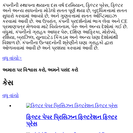
કંપનીની સ્થાપના થયાના દસ વર્ષ દરમિયાન, ફિલ્ટર પ્રેસ, ફિલ્ટર
અને અન્ય સાધનોના મોડેલો સતત પૂર્ણ થયા છે, બુદ્ધિમત્તામાં સતત
સુધારો કરવામાં આવ્યો છે, અને ગુણવત્તામાં સતત ઑપ્ટિમાઇઝ
કરવામાં આવી છે. આ ઉપરાંત, કંપની પ્રદર્શનોમાં ભાગ લેવા અને CE
પ્રમાણપત્ર મેળવવા માટે વિયેતનામ, પેરુ અને અન્ય દેશોમાં ગઈ છે.
વધુમાં, કંપનીનો ગ્રાહક આધાર પેરુ, દક્ષિણ આફ્રિકા, મોરોક્કો,
રશિયા, બ્રાઝિલ, યુનાઇટેડ કિંગડમ અને અન્ય ઘણા દેશોમાંથી
વિશાળ છે. કંપનીના ઉત્પાદનોની શ્રેણીને ઘણા ગ્રાહકો દ્વારા
ઓળખવામાં આવી છે અને પ્રશંસા કરવામાં આવી છે.
વધુ વાંચો
>
અમારા પર વિશ્વાસ કરો, અમને પસંદ કરો
કેસ
વધુ વાંચો
ફિલ્ટર પેપર પ્રિસિઝન ફિલ્ટરેશન ફિલ્ટર
પ્રેસ