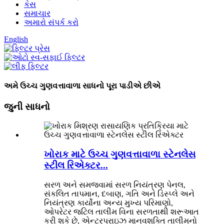
કેસ
સમાચાર
અમારો સંપર્ક કરો
English
અમે ઉચ્ચ ગુણવત્તાવાળા સાધનો પૂરા પાડીએ છીએ
જુની સાધનો
ખોરાક માટે ઉચ્ચ ગુણવત્તાવાળા સ્ટેનલેસ
સ્ટીલ રિએક્ટર...
સરળ અને સમજવામાં સરળ નિયંત્રણ પેનલ,
સંકલિત તાપમાન, દબાણ, ગતિ અને ડિસ્પ્લે અને
નિયંત્રણ કાર્યોના અન્ય મુખ્ય પરિમાણો,
ઓપરેટર જટિલ તાલીમ વિના સરળતાથી શરૂઆત
કરી શકે છે, એન્ટરપ્રાઇઝ માનવશક્તિ તાલીમનો