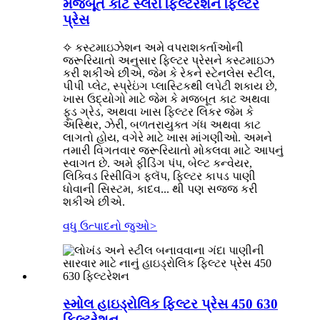
મજબૂત કાટ સ્લરી ફિલ્ટરેશન ફિલ્ટર
પ્રેસ
✧ કસ્ટમાઇઝેશન અમે વપરાશકર્તાઓની
જરૂરિયાતો અનુસાર ફિલ્ટર પ્રેસને કસ્ટમાઇઝ
કરી શકીએ છીએ, જેમ કે રેકને સ્ટેનલેસ સ્ટીલ,
પીપી પ્લેટ, સ્પ્રેઇંગ પ્લાસ્ટિકથી લપેટી શકાય છે,
ખાસ ઉદ્યોગો માટે જેમ કે મજબૂત કાટ અથવા
ફૂડ ગ્રેડ, અથવા ખાસ ફિલ્ટર લિકર જેમ કે
અસ્થિર, ઝેરી, બળતરાયુક્ત ગંધ અથવા કાટ
લાગતો હોય, વગેરે માટે ખાસ માંગણીઓ. અમને
તમારી વિગતવાર જરૂરિયાતો મોકલવા માટે આપનું
સ્વાગત છે. અમે ફીડિંગ પંપ, બેલ્ટ કન્વેયર,
લિક્વિડ રિસીવિંગ ફ્લૅપ, ફિલ્ટર કાપડ પાણી
ધોવાની સિસ્ટમ, કાદવ... થી પણ સજ્જ કરી
શકીએ છીએ.
વધુ ઉત્પાદનો જુઓ
>
સ્મોલ હાઇડ્રોલિક ફિલ્ટર પ્રેસ 450 630
ફિલ્ટરેશન...