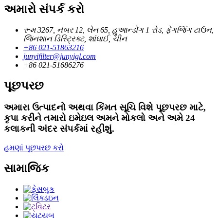
અમારો સંપર્ક કરો
રૂમ 3267, નંબર 12, લેન 65, હુઆન્ડોંગ 1 રોડ, ફેંગજિંગ ટાઉન,
જિનશાન ડિસ્ટ્રિક્ટ, શાંઘાઈ, ચીન
+86 021-51863216
junyifilter@junyigl.com
+86 021-51686276
પૂછપરછ
અમારા ઉત્પાદનો અથવા કિંમત સૂચિ વિશે પૂછપરછ માટે,
કૃપા કરીને તમારો ઇમેઇલ અમને મોકલો અને અમે 24
કલાકની અંદર સંપર્કમાં રહીશું.
હમણાં પૂછપરછ કરો
સામાજિક