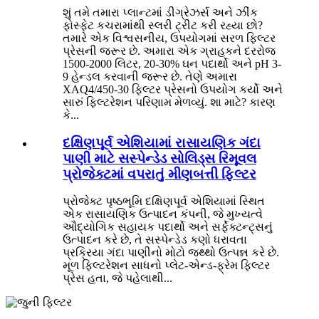
શું તમે તમારા પ્લાન્ટમાં ડીગ્રેઝર્સ અને ઝીંક
ફોસ્ફેટ કચરામાંથી સ્લરી ટ્રીટ કરી રહ્યા છો?
તમારે એક વિશ્વસનીય, ઉપયોગમાં સરળ ફિલ્ટર
પ્રેસની જરૂર છે. અમારા એક ગ્રાહકને દરરોજ
1500-2000 લિટર, 20-30% ઘન પદાર્થો અને pH 3-
9 હેન્ડલ કરવાની જરૂર છે. તેણે અમારા
XAQ4/450-30 ફિલ્ટર પ્રેસનો ઉપયોગ કર્યો અને
સારું ફિલ્ટરેશન પરિણામ મેળવ્યું. શા માટે? કારણ
કે...
દક્ષિણપૂર્વ એશિયામાં રાસાયણિક ગંદા
પાણી માટે સસ્પેન્ડેડ સોલિડ્સ રિમૂવલ
પ્રોજેક્ટમાં વપરાતું મીણબત્તી ફિલ્ટર
પ્રોજેક્ટ પૃષ્ઠભૂમિ દક્ષિણપૂર્વ એશિયામાં સ્થિત
એક રાસાયણિક ઉત્પાદન કંપની, જે મુખ્યત્વે
ઔદ્યોગિક સહાયક પદાર્થો અને સર્ફેક્ટન્ટ્સનું
ઉત્પાદન કરે છે, તે સસ્પેન્ડેડ કણો ધરાવતા
પ્રક્રિયા ગંદા પાણીનો મોટો જથ્થો ઉત્પન્ન કરે છે.
મૂળ ફિલ્ટરેશન સાધનો પ્લેટ-એન્ડ-ફ્રેમ ફિલ્ટર
પ્રેસ હતા, જે પહેલાથી...