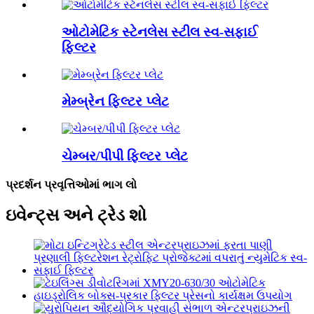
ઓટોમેટિક સ્ટેનલેસ સ્ટીલ સ્વ-સફાઈ
ફિલ્ટર
મેમ્બ્રેન ફિલ્ટર પ્લેટ
ચેમ્બર/પીપી ફિલ્ટર પ્લેટ
પ્રદર્શન પ્રવૃત્તિઓમાં ભાગ લો
ઇવેન્ટ્સ અને ટ્રેડ શો