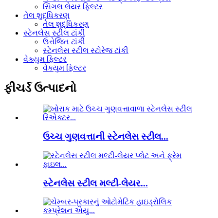
સિંગલ લેયર ફિલ્ટર
તેલ શુદ્ધિકરણ
તેલ શુદ્ધિકરણ
સ્ટેનલેસ સ્ટીલ ટાંકી
ઉત્તેજિત ટાંકી
સ્ટેનલેસ સ્ટીલ સ્ટોરેજ ટાંકી
વેક્યુમ ફિલ્ટર
વેક્યુમ ફિલ્ટર
ફીચર્ડ ઉત્પાદનો
ઉચ્ચ ગુણવત્તાની સ્ટેનલેસ સ્ટીલ...
સ્ટેનલેસ સ્ટીલ મલ્ટી-લેયર...