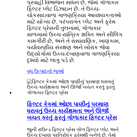
પ્રવાહી વિભાજન સાધન છે, જેમાં ગોળાકાર
ફિલ્ટર પ્લેટ ડિઝાઇન છે. તે ઉચ્ચ-
ચોકસાઇવાળા ગાળણક્રિયા આવશ્યકતાઓ
માટે યોગ્ય છે. પરંપરાગત પ્લેટ અને ફ્રેમ
ફિલ્ટર પ્રેસની તુલનામાં, ગોળાકાર
માળખામાં ઉચ્ચ યાંત્રિક શક્તિ અને સીલિંગ
કામગીરી છે, અને તે રાસાયણિક, ખાણકામ,
પર્યાવરણીય સંરક્ષણ અને ખોરાક જેવા
ઉદ્યોગોમાં ઉચ્ચ-દબાણવાળા ગાળણક્રિયા
દૃશ્યો માટે લાગુ પડે છે.
વધુ ઉત્પાદનો જુઓ
ફિલ્ટર કેકમાં ઓછા પાણીનું પ્રમાણ
ધરાવતું ઉચ્ચ કાર્યક્ષમતા અને ઊર્જા
બચત કરતું ફરતું ગોળાકાર ફિલ્ટર પ્રેસ
જુની રાઉન્ડ ફિલ્ટર પ્રેસ ગોળ ફિલ્ટર પ્લેટ અને
ઉચ્ચ દબાણ પ્રતિરોધક ફ્રેમથી બનેલું છે. તેમાં