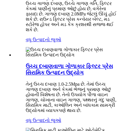
ઉચ્ચ ગાળણ દબાણ, ઉચ્ચ ગાળણ ગતિ, ફિલ્ટર
કેકમાં પાણીનું પ્રમાણ ઓછું હોય છે, વગેરેના
ફાયદા છે. ગાળણ દબાણ 2.0MPa જેટલું ઊંચું હોઈ
શકે છે. રાઉન્ડ ફિલ્ટર પ્રેસ કન્વેયર બેલ્ટ, મડ
સ્ટોરેજ હોપર અને મડ કેક ક્રશરથી સજ્જ થઈ
શકે છે.
વધુ ઉત્પાદનો જુઓ
ઉચ્ચ દબાણવાળા ગોળાકાર ફિલ્ટર પ્રેસ
સિરામિક ઉત્પાદન ઉદ્યોગ
તેનું ઉચ્ચ દબાણ 1.0-2.5Mpa છે. તેમાં ઉચ્ચ
ગાળણ દબાણ અને કેકમાં ભેજનું પ્રમાણ ઓછું
હોવાની વિશેષતા છે. તેનો ઉપયોગ પીળા વાઇન
ગાળણ, ચોખાના વાઇન ગાળણ, પથ્થરનું ગંદુ પાણી,
સિરામિક માટી, કાઓલિન અને બાંધકામ સામગ્રી
ઉદ્યોગમાં વ્યાપકપણે થાય છે.
વધુ ઉત્પાદનો જુઓ