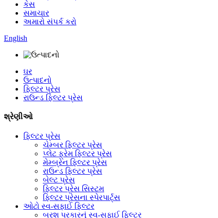
કેસ
સમાચાર
અમારો સંપર્ક કરો
English
ઘર
ઉત્પાદનો
ફિલ્ટર પ્રેસ
રાઉન્ડ ફિલ્ટર પ્રેસ
શ્રેણીઓ
ફિલ્ટર પ્રેસ
ચેમ્બર ફિલ્ટર પ્રેસ
પ્લેટ ફ્રેમ ફિલ્ટર પ્રેસ
મેમ્બ્રેન ફિલ્ટર પ્રેસ
રાઉન્ડ ફિલ્ટર પ્રેસ
બેલ્ટ પ્રેસ
ફિલ્ટર પ્રેસ સિસ્ટમ
ફિલ્ટર પ્રેસના સ્પેરપાર્ટ્સ
ઓટો સ્વ-સફાઈ ફિલ્ટર
બ્રશ પ્રકારનું સ્વ-સફાઈ ફિલ્ટર