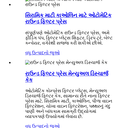
સિરામિક માટી કાઓલિન માટે ઓટોમેટિક
રાઉન્ડ ફિલ્ટર પ્રેસ
સંપૂર્ણપણે ઓટોમેટિક રાઉન્ડ ફિલ્ટર પ્રેસ, અમે
ફીડિંગ પંપ, ફિલ્ટર પ્લેટ્સ શિફ્ટર, ડ્રિપ ટ્રે, બેલ્ટ
કન્વેયર, વગેરેથી સજ્જ કરી શકીએ છીએ.
વધુ ઉત્પાદનો જુઓ
રાઉન્ડ ફિલ્ટર પ્રેસ મેન્યુઅલ ડિસ્ચાર્જ
કેક
ઓટોમેટિક કોમ્પ્રેસ ફિલ્ટર પ્લેટ્સ, મેન્યુઅલ
ડિસ્ચાર્જ ફિલ્ટર કેક, સામાન્ય રીતે નાના ફિલ્ટર
પ્રેસ માટે. સિરામિક માટી, કાઓલિન, પીળા વાઇન
ફિલ્ટરેશન, ચોખા વાઇન ફિલ્ટરેશન, પથ્થરનું ગંદુ
પાણી અને બાંધકામ સામગ્રી ઉદ્યોગમાં
વ્યાપકપણે ઉપયોગમાં લેવાય છે.
વધુ ઉત્પાદનો જુઓ