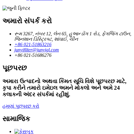
અમારો સંપર્ક કરો
રૂમ 3267, નંબર 12, લેન 65, હુઆન્ડોંગ 1 રોડ, ફેંગજિંગ ટાઉન,
જિનશાન ડિસ્ટ્રિક્ટ, શાંઘાઈ, ચીન
+86 021-51863216
junyifilter@junyigl.com
+86 021-51686276
પૂછપરછ
અમારા ઉત્પાદનો અથવા કિંમત સૂચિ વિશે પૂછપરછ માટે,
કૃપા કરીને તમારો ઇમેઇલ અમને મોકલો અને અમે 24
કલાકની અંદર સંપર્કમાં રહીશું.
હમણાં પૂછપરછ કરો
સામાજિક