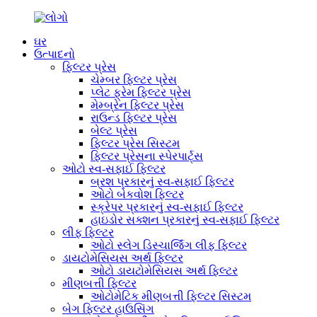
ઘર
ઉત્પાદનો
ફિલ્ટર પ્રેસ
ચેમ્બર ફિલ્ટર પ્રેસ
પ્લેટ ફ્રેમ ફિલ્ટર પ્રેસ
મેમ્બ્રેન ફિલ્ટર પ્રેસ
રાઉન્ડ ફિલ્ટર પ્રેસ
બેલ્ટ પ્રેસ
ફિલ્ટર પ્રેસ સિસ્ટમ
ફિલ્ટર પ્રેસના સ્પેરપાર્ટ્સ
ઓટો સ્વ-સફાઈ ફિલ્ટર
બ્રશ પ્રકારનું સ્વ-સફાઈ ફિલ્ટર
ઓટો બેકવોશ ફિલ્ટર
સ્ક્રેપર પ્રકારનું સ્વ-સફાઈ ફિલ્ટર
હાઇડોર સક્શન પ્રકારનું સ્વ-સફાઈ ફિલ્ટર
લીફ ફિલ્ટર
ઓટો સ્લેગ ડિસ્ચાર્જિંગ લીફ ફિલ્ટર
ડાયટોમેસિયસ અર્થ ફિલ્ટર
ઓટો ડાયટોમેસિયસ અર્થ ફિલ્ટર
મીણબત્તી ફિલ્ટર
ઓટોમેટિક મીણબત્તી ફિલ્ટર સિસ્ટમ
બેગ ફિલ્ટર હાઉસિંગ