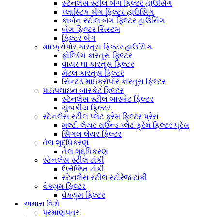
સ્ટેનલેસ સ્ટીલ બેગ ફિલ્ટર હાઉસિંગ
પ્લાસ્ટિક બેગ ફિલ્ટર હાઉસિંગ
કાર્બન સ્ટીલ બેગ ફિલ્ટર હાઉસિંગ
બેગ ફિલ્ટર સિસ્ટમ
ફિલ્ટર બેગ
માઇક્રોપોર કારતૂસ ફિલ્ટર હાઉસિંગ
ફોલ્ડિંગ કારતૂસ ફિલ્ટર
વાયર ઘા કારતૂસ ફિલ્ટર
મેટલ કારતૂસ ફિલ્ટર
સિન્ટર્ડ માઇક્રોપોર કારતૂસ ફિલ્ટર
પાઇપલાઇન બાસ્કેટ ફિલ્ટર
સ્ટેનલેસ સ્ટીલ બાસ્કેટ ફિલ્ટર
ચુંબકીય ફિલ્ટર
સ્ટેનલેસ સ્ટીલ પ્લેટ ફ્રેમ ફિલ્ટર પ્રેસ
મલ્ટી લેયર રાઉન્ડ પ્લેટ ફ્રેમ ફિલ્ટર પ્રેસ
સિંગલ લેયર ફિલ્ટર
તેલ શુદ્ધિકરણ
તેલ શુદ્ધિકરણ
સ્ટેનલેસ સ્ટીલ ટાંકી
ઉત્તેજિત ટાંકી
સ્ટેનલેસ સ્ટીલ સ્ટોરેજ ટાંકી
વેક્યુમ ફિલ્ટર
વેક્યુમ ફિલ્ટર
અમારા વિશે
પ્રમાણપત્ર