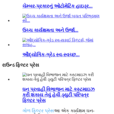
ચેમ્બર-પ્રકારનું ઓટોમેટિક હાઇડ્ર...
ઉચ્ચ કાર્યક્ષમતા અને ઉર્જા...
ઔદ્યોગિક-ગ્રેડ સ્વ-સ્વચ્છ...
રાઉન્ડ ફિલ્ટર પ્રેસ
ઘન પ્રવાહી વિભાજન માટે કસ્ટમાઇઝ
કરી શકાય તેવું હેવી ડ્યુટી પરિપત્ર
ફિલ્ટર પ્રેસ
ગોળ ફિલ્ટર પ્રેસ
આ એક કાર્યક્ષમ ઘન-