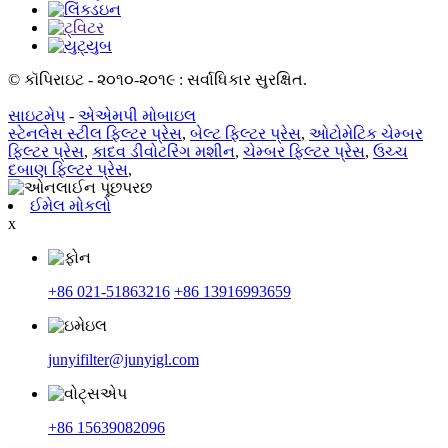
© કૉપિરાઇટ - ૨૦૧૦-૨૦૧૯ : સર્વાધિકાર સુરક્ષિત.
સાઇટમેપ
-
એએમપી મોબાઇલ
સ્ટેનલેસ સ્ટીલ ફિલ્ટર પ્રેસ
,
બેલ્ટ ફિલ્ટર પ્રેસ
,
ઓટોમેટિક ચેમ્બર
ફિલ્ટર પ્રેસ
,
કાદવ ડીવોટરિંગ મશીન
,
ચેમ્બર ફિલ્ટર પ્રેસ
,
ઉચ્ચ
દબાણ ફિલ્ટર પ્રેસ
,
ઈમેલ મોકલો
x
+86 021-51863216
+86 13916993659
junyifilter@junyigl.com
+86 15639082096