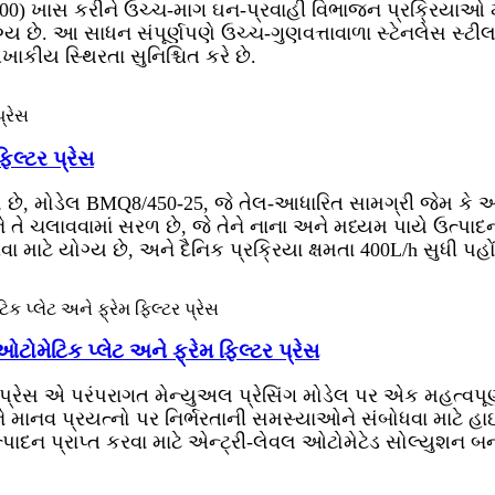
/800) ખાસ કરીને ઉચ્ચ-માગ ઘન-પ્રવાહી વિભાજન પ્રક્રિયાઓ મ
્ય છે. આ સાધન સંપૂર્ણપણે ઉચ્ચ-ગુણવત્તાવાળા સ્ટેનલેસ સ્ટીલથ
કીય સ્થિરતા સુનિશ્ચિત કરે છે.
િલ્ટર પ્રેસ
ેસ છે, મોડેલ BMQ8/450-25, જે તેલ-આધારિત સામગ્રી જેમ કે 
ને તે ચલાવવામાં સરળ છે, જે તેને નાના અને મધ્યમ પાયે ઉત્પાદ
ાટે યોગ્ય છે, અને દૈનિક પ્રક્રિયા ક્ષમતા 400L/h સુધી પહોં
ટોમેટિક પ્લેટ અને ફ્રેમ ફિલ્ટર પ્રેસ
ર પ્રેસ એ પરંપરાગત મેન્યુઅલ પ્રેસિંગ મોડેલ પર એક મહત્વપૂર્ણ
ને માનવ પ્રયત્નો પર નિર્ભરતાની સમસ્યાઓને સંબોધવા માટે
ત્પાદન પ્રાપ્ત કરવા માટે એન્ટ્રી-લેવલ ઓટોમેટેડ સોલ્યુશન બના