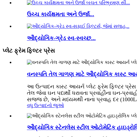
ઉચ્ચ કાર્યક્ષમતા અને ઉર્જા...
ઔદ્યોગિક-ગ્રેડ સ્વ-સ્વચ્છ...
પ્લેટ ફ્રેમ ફિલ્ટર પ્રેસ
વનસ્પતિ તેલ ગાળણ માટે ઔદ્યોગિક કાસ્ટ આયર્ન
આ ઉત્પાદન કાસ્ટ આયર્ન પ્લેટ ફ્રેમ ફિલ્ટર પ્રેસ છ
તેલ જેવા ઘન પદાર્થો ધરાવતા પ્રવાહીના ઘન-પ્
સજ્જ છે, અને મધ્યમથી નાના પ્રવાહ દર (1000L/h
વધુ ઉત્પાદનો જુઓ
ઔદ્યોગિક સ્ટેનલેસ સ્ટીલ ઓટોમેટિક હાઇડ્રોલિક