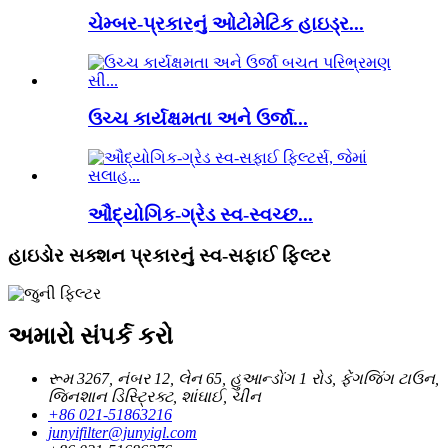
ચેમ્બર-પ્રકારનું ઓટોમેટિક હાઇડ્ર...
ઉચ્ચ કાર્યક્ષમતા અને ઉર્જા...
ઔદ્યોગિક-ગ્રેડ સ્વ-સ્વચ્છ...
હાઇડોર સક્શન પ્રકારનું સ્વ-સફાઈ ફિલ્ટર
અમારો સંપર્ક કરો
રૂમ 3267, નંબર 12, લેન 65, હુઆન્ડોંગ 1 રોડ, ફેંગજિંગ ટાઉન,
જિનશાન ડિસ્ટ્રિક્ટ, શાંઘાઈ, ચીન
+86 021-51863216
junyifilter@junyigl.com