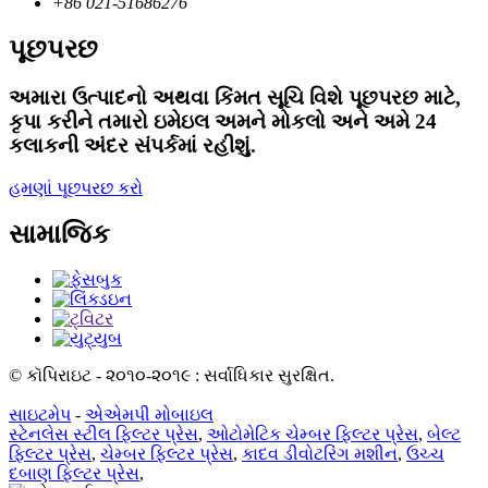
+86 021-51686276
પૂછપરછ
અમારા ઉત્પાદનો અથવા કિંમત સૂચિ વિશે પૂછપરછ માટે,
કૃપા કરીને તમારો ઇમેઇલ અમને મોકલો અને અમે 24
કલાકની અંદર સંપર્કમાં રહીશું.
હમણાં પૂછપરછ કરો
સામાજિક
© કૉપિરાઇટ - ૨૦૧૦-૨૦૧૯ : સર્વાધિકાર સુરક્ષિત.
સાઇટમેપ
-
એએમપી મોબાઇલ
સ્ટેનલેસ સ્ટીલ ફિલ્ટર પ્રેસ
,
ઓટોમેટિક ચેમ્બર ફિલ્ટર પ્રેસ
,
બેલ્ટ
ફિલ્ટર પ્રેસ
,
ચેમ્બર ફિલ્ટર પ્રેસ
,
કાદવ ડીવોટરિંગ મશીન
,
ઉચ્ચ
દબાણ ફિલ્ટર પ્રેસ
,