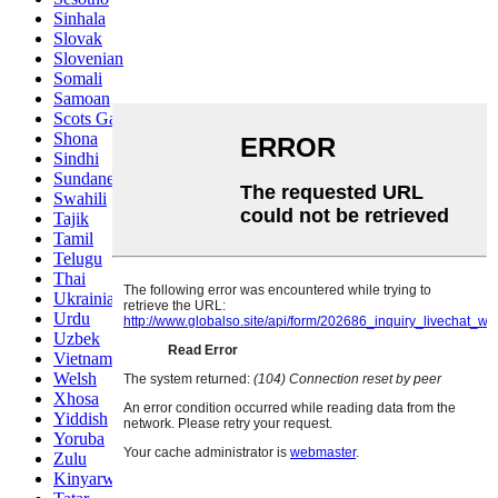
Sinhala
Slovak
Slovenian
Somali
Samoan
Scots Gaelic
Shona
Sindhi
Sundanese
Swahili
Tajik
Tamil
Telugu
Thai
Ukrainian
Urdu
Uzbek
Vietnamese
Welsh
Xhosa
Yiddish
Yoruba
Zulu
Kinyarwanda