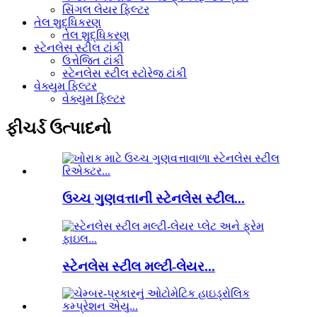
સિંગલ લેયર ફિલ્ટર
તેલ શુદ્ધિકરણ
તેલ શુદ્ધિકરણ
સ્ટેનલેસ સ્ટીલ ટાંકી
ઉત્તેજિત ટાંકી
સ્ટેનલેસ સ્ટીલ સ્ટોરેજ ટાંકી
વેક્યુમ ફિલ્ટર
વેક્યુમ ફિલ્ટર
ફીચર્ડ ઉત્પાદનો
ઉચ્ચ ગુણવત્તાની સ્ટેનલેસ સ્ટીલ...
સ્ટેનલેસ સ્ટીલ મલ્ટી-લેયર...