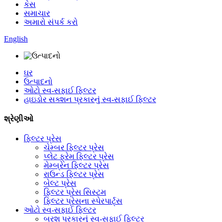
કેસ
સમાચાર
અમારો સંપર્ક કરો
English
ઘર
ઉત્પાદનો
ઓટો સ્વ-સફાઈ ફિલ્ટર
હાઇડોર સક્શન પ્રકારનું સ્વ-સફાઈ ફિલ્ટર
શ્રેણીઓ
ફિલ્ટર પ્રેસ
ચેમ્બર ફિલ્ટર પ્રેસ
પ્લેટ ફ્રેમ ફિલ્ટર પ્રેસ
મેમ્બ્રેન ફિલ્ટર પ્રેસ
રાઉન્ડ ફિલ્ટર પ્રેસ
બેલ્ટ પ્રેસ
ફિલ્ટર પ્રેસ સિસ્ટમ
ફિલ્ટર પ્રેસના સ્પેરપાર્ટ્સ
ઓટો સ્વ-સફાઈ ફિલ્ટર
બ્રશ પ્રકારનું સ્વ-સફાઈ ફિલ્ટર