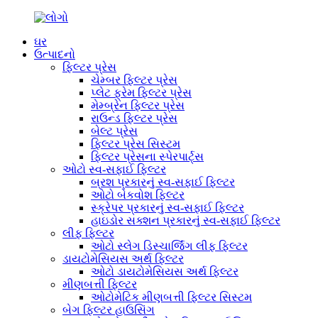
ઘર
ઉત્પાદનો
ફિલ્ટર પ્રેસ
ચેમ્બર ફિલ્ટર પ્રેસ
પ્લેટ ફ્રેમ ફિલ્ટર પ્રેસ
મેમ્બ્રેન ફિલ્ટર પ્રેસ
રાઉન્ડ ફિલ્ટર પ્રેસ
બેલ્ટ પ્રેસ
ફિલ્ટર પ્રેસ સિસ્ટમ
ફિલ્ટર પ્રેસના સ્પેરપાર્ટ્સ
ઓટો સ્વ-સફાઈ ફિલ્ટર
બ્રશ પ્રકારનું સ્વ-સફાઈ ફિલ્ટર
ઓટો બેકવોશ ફિલ્ટર
સ્ક્રેપર પ્રકારનું સ્વ-સફાઈ ફિલ્ટર
હાઇડોર સક્શન પ્રકારનું સ્વ-સફાઈ ફિલ્ટર
લીફ ફિલ્ટર
ઓટો સ્લેગ ડિસ્ચાર્જિંગ લીફ ફિલ્ટર
ડાયટોમેસિયસ અર્થ ફિલ્ટર
ઓટો ડાયટોમેસિયસ અર્થ ફિલ્ટર
મીણબત્તી ફિલ્ટર
ઓટોમેટિક મીણબત્તી ફિલ્ટર સિસ્ટમ
બેગ ફિલ્ટર હાઉસિંગ