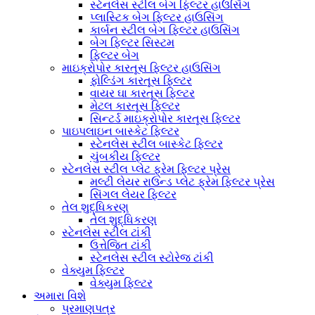
સ્ટેનલેસ સ્ટીલ બેગ ફિલ્ટર હાઉસિંગ
પ્લાસ્ટિક બેગ ફિલ્ટર હાઉસિંગ
કાર્બન સ્ટીલ બેગ ફિલ્ટર હાઉસિંગ
બેગ ફિલ્ટર સિસ્ટમ
ફિલ્ટર બેગ
માઇક્રોપોર કારતૂસ ફિલ્ટર હાઉસિંગ
ફોલ્ડિંગ કારતૂસ ફિલ્ટર
વાયર ઘા કારતૂસ ફિલ્ટર
મેટલ કારતૂસ ફિલ્ટર
સિન્ટર્ડ માઇક્રોપોર કારતૂસ ફિલ્ટર
પાઇપલાઇન બાસ્કેટ ફિલ્ટર
સ્ટેનલેસ સ્ટીલ બાસ્કેટ ફિલ્ટર
ચુંબકીય ફિલ્ટર
સ્ટેનલેસ સ્ટીલ પ્લેટ ફ્રેમ ફિલ્ટર પ્રેસ
મલ્ટી લેયર રાઉન્ડ પ્લેટ ફ્રેમ ફિલ્ટર પ્રેસ
સિંગલ લેયર ફિલ્ટર
તેલ શુદ્ધિકરણ
તેલ શુદ્ધિકરણ
સ્ટેનલેસ સ્ટીલ ટાંકી
ઉત્તેજિત ટાંકી
સ્ટેનલેસ સ્ટીલ સ્ટોરેજ ટાંકી
વેક્યુમ ફિલ્ટર
વેક્યુમ ફિલ્ટર
અમારા વિશે
પ્રમાણપત્ર